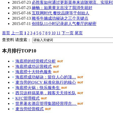
2015-07-23
必胜客如何通过更新菜单来追随潮流、实现利
2015-07-23
赫畅：如果黄太吉没了我消失就好
2015-07-16
互联网时代 餐饮品牌等于创始人
2015-07-13
雕爷牛腩成功秘诀之三个关键点
2015-07-11
创排队11小时记录超人气餐厅的秘密
首页
上一页
1
2
3
4
5
6
7
8
9
10
11
下一页
尾页
查资料 请搜索：
本月排行TOP10
海底捞的经营模式分析
海底捞成功运营模式
海底捞十大特色服务
海底捞成功秘诀：留住人心的顶…
麦当劳的QSCV 标准化执行的核心
海底捞火锅：快乐服务生
西贝这样搞菜单，顾客天天排长队
KFC管理模式
世界著名酒店管理集团经营理念…
麦当劳经营模式