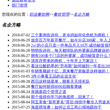
酒店财务管理
部门管理
您现在的位置：
职业餐饮网
>>
餐饮管理
>>
名企方略
名企方略
2018-07-02
三个案例告诉你，老乡鸡如何化危机为商机！
2018-06-29
放弃百万年薪开餐厅，如今分店300家，年入
2018-06-29
2㎡的小店只卖一件单品月入10万,成功秘笈很
2018-06-28
悄悄告诉你，每天都排队的外婆家品牌建设的
2018-06-27
拥有100多个门店的外婆家，成功秘笈是什么
2018-06-26
清库存带来的商机，十年开上万家店！
2018-06-25
看这位酸奶界的“乔布斯”如何做到一年卖出2
2018-01-03
年销售额超十亿，原来餐厅老板是这样做的！
2015-10-05
3件小事看王品的企业文化
2015-08-28
西贝这样搞菜单，顾客天天排长队
2015-08-28
餐厅如何获得8090后顾客青睐
2015-08-24
肯德基四个管理之道
2015-08-04
那个值得你学习的海底捞，回来了！
2015-08-04
阿五美食“冒死更名”背后:传统中餐步入穷途末
2015-07-25
海底捞张勇：如何让员工死心塌地跟你干