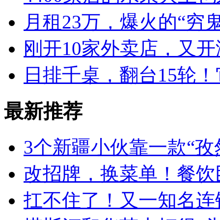
月租23万，爆火的“穷
刚开10家外卖店，又
日排千桌，翻台15轮
最新推荐
3个新疆小伙靠一款“孜
改招牌，换菜单！餐饮
扛不住了！又一知名连