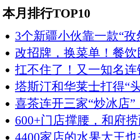
本月排行TOP10
3个新疆小伙靠一款“孜
改招牌，换菜单！餐饮
扛不住了！又一知名连
塔斯汀和华莱士打得“
喜茶连开三家“炒冰店”
600+门店撑腰，和府
4400家店的水果大王也