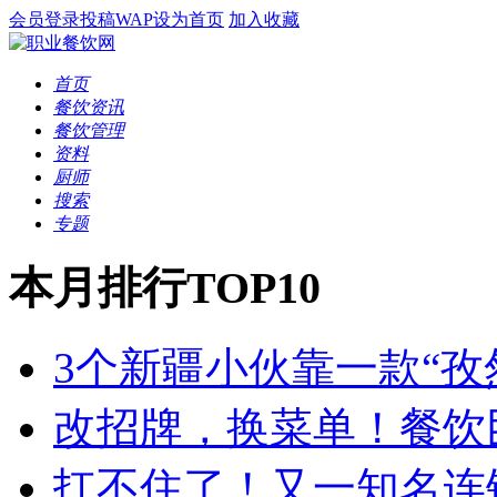
会员登录
投稿
WAP
设为首页
加入收藏
首页
餐饮资讯
餐饮管理
资料
厨师
搜索
专题
本月排行TOP10
3个新疆小伙靠一款“孜
改招牌，换菜单！餐饮
扛不住了！又一知名连