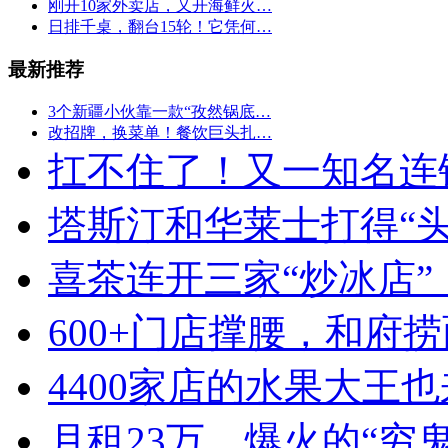
刚开10家外卖店，又开海鲜火…
日排千桌，翻台15轮！它凭何…
最新推荐
3个新疆小伙靠一款“孜然锅底…
改招牌，换菜单！餐饮巨头扎…
扛不住了！又一知名连
塔斯汀和华莱士打得“
喜茶连开三家“炒冰店”
600+门店撑腰，和府
4400家店的水果大王也
月租23万，爆火的“穷