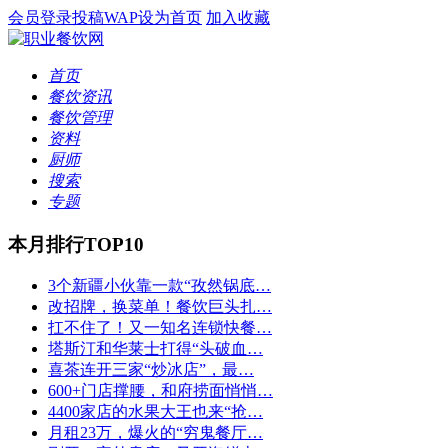
会员登录
投稿
WAP
设为首页
加入收藏
首页
餐饮资讯
餐饮管理
资料
厨师
搜索
专题
本月排行TOP10
3个新疆小伙靠一款“孜然锅底…
改招牌，换菜单！餐饮巨头扎…
扛不住了！又一知名连锁快餐…
塔斯汀和华莱士打得“头破血…
喜茶连开三家“炒冰店”，最…
600+门店撑腰，和府捞面悄悄…
4400家店的水果大王也来“抢…
月租23万，爆火的“穷鬼餐厅…