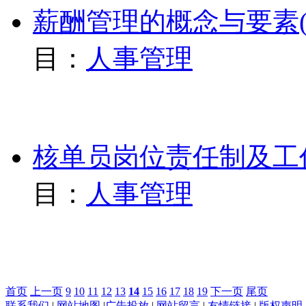
薪酬管理的概念与要素(下
目：
人事管理
核单员岗位责任制及工作
目：
人事管理
首页
上一页
9
10
11
12
13
14
15
16
17
18
19
下一页
尾页
联系我们
|
网站地图
|
广告投放
|
网站留言
|
友情链接
|
版权声明