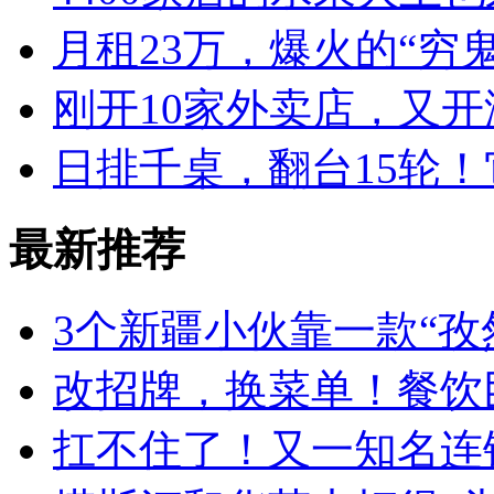
月租23万，爆火的“穷
刚开10家外卖店，又
日排千桌，翻台15轮
最新推荐
3个新疆小伙靠一款“孜
改招牌，换菜单！餐饮
扛不住了！又一知名连