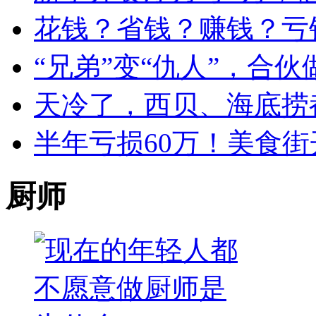
花钱？省钱？赚钱？亏
“兄弟”变“仇人”，合
天冷了，西贝、海底捞
半年亏损60万！美食街
厨师