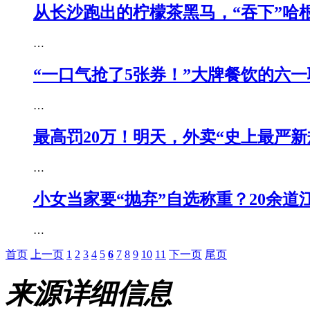
从长沙跑出的柠檬茶黑马，“吞下”哈
…
“一口气抢了5张券！”大牌餐饮的六
…
最高罚20万！明天，外卖“史上最严新
…
小女当家要“抛弃”自选称重？20余道
…
首页
上一页
1
2
3
4
5
6
7
8
9
10
11
下一页
尾页
来源详细信息