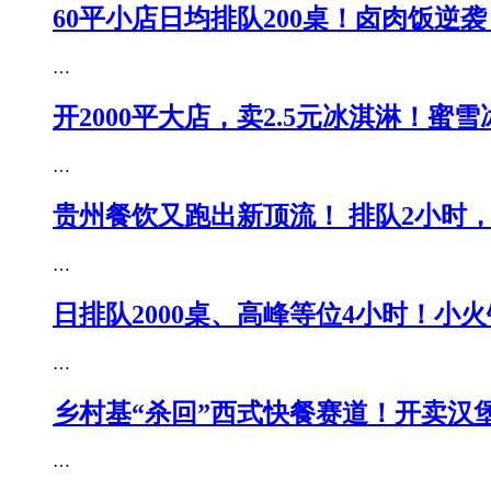
60平小店日均排队200桌！卤肉饭逆
…
开2000平大店，卖2.5元冰淇淋！蜜雪
…
贵州餐饮又跑出新顶流！ 排队2小时
…
日排队2000桌、高峰等位4小时！小
…
乡村基“杀回”西式快餐赛道！开卖汉
…