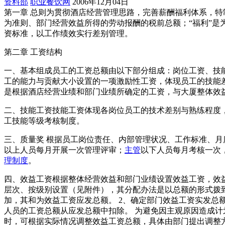
资料部
职业餐饮网
2006年12月04日
第一章 总则为贯彻酒店经营管理思路，完善薪酬福利体系，特
为准则、部门经营效益所得的劳动报酬的税前总额；“福利”
资标准，以工作绩效实行差别管理。
第二章 工资结构
一、基本组成员工的工资总额由以下部分组成：岗位工资、技
工的能力与贡献大小设置的一项激励性工资，体现员工的技能
是根据酒店经营业绩和部门业绩所确定的工资，与大厦整体效
二、技能工资技能工资体现各岗位员工的技术差别与熟练程度
工技能等级考核制度。
三、质量奖 根据员工岗位责任、内部管理状况、工作标准、
以上人员每月开展一次管理评审；
主管
以下人员每月考核一次
理制度
。
四、效益工资根据整体经营效益和部门业绩设置效益工资，效
层次、按级别设置（见附件），其分配办法是以总额的形式拨
加，其和为效益工资应发总额。 2、确定部门效益工资实发总
人员的工资总额从应发总额中扣除。 为避免因主观原因造成
时，可根据实际情况调整效益工资总额，具体由部门提出调整