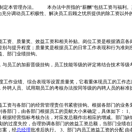
制定本管理办法。 本办法中所指的“薪酬”包括工资与福利。
是为充分调动员工积极性、解决员工后顾之忧所提供的除工资以
能工资、质量奖、效益工资和相关补贴。岗位工资是根据酒店各
差别与提升程度；质量奖是根据员工的日常工作表现和行为准则
益、部门业绩挂钩。
，与员工的加薪晋级挂钩，员工技能等级的评定将结合技术等级
月度工作业绩、综合表现等设置质量奖，它着重体现员工的工作态
，外聘人员、试用期员工的考核办法按同等级的内聘人员的标准
益工资与各部门的经营管理责任书紧密挂钩。根据各部门的业务
到各部门，由各部门根据员工的贡献大小来确定，具体如下： 1
额 根据经营指标考核办法，对应发总额作出相应的增减。部门
计划的过度失控，合理协调各部门的效益工资总额，当部门业绩在
方案，经
总经理
批准后执行。 3、部门内员工效益工资的分配 