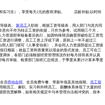
节工和实习生），享受每天2元的夜班津贴。 店龄补贴:以时间
资等级表。
新员工
入职前，根据工资等级表，用人部门与其共同
初步意向不作为转正工资的依据，只作为参考。试用期三个月，
人力资源部审核备案后执行，如因特殊情况确需突破给定工资范
工资进行调整，员工工资上浮或下调，原则上一年不超过三
由用人部门填写《人事变动表》，并会同人力资源部提出工资级
节假日顺延；效益工资和质量奖以现金的形式发放。员工可在三
度调休，各部门必须根据经营管理情况作好每月排班表并认真
部每月审核、检查部门加班汇总情况，于季度末累计计算本季度
、全员
劳动合同
、全员免费午餐、带薪年假及其他假期、
员工宿
用期员工、兼职、实习和外聘员工。 薪酬体系体现了大厦的经
源部负责解释，如有相关规定中与本管理办法相冲突的，按本