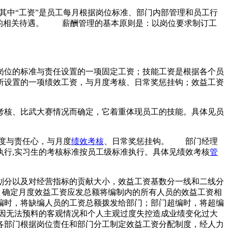
其中“工资”是员工每月根据岗位标准、部门内部管理和员工行
外的相关待遇。 薪酬管理的基本原则是：以岗位要求制订工
岗位的标准与责任设置的一项固定工资；技能工资是根据各个员
所设置的一项绩效工资，与月度考核、日常奖惩挂钩；效益工资
考核、比武大赛情况而确定，它着重体现员工的技能。具体见员
度与责任心，与月度
绩效考核
、日常奖惩挂钩。 部门经理
执行,实习生的考核标准按员工级标准执行。具体见绩效考核
管
划分以及对经营指标的贡献大小，效益工资基数分一线和二线分
、确定月度效益工资应发总额将编制内的所有人员的效益工资相
缺编时，将缺编人员的工资总额拨发给部门；部门超编时，将超编
因无法预料的客观情况和个人主观过度失控造成业绩变化过大
由各部门根据岗位责任和部门分工制定效益工资分配制度，经人力