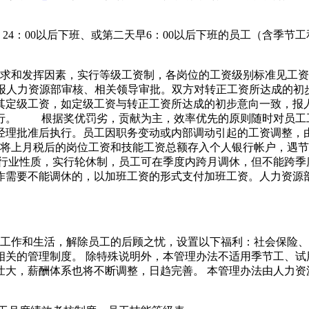
，24：00以后下班、或第二天早6：00以后下班的员工（含季
要求和发挥因素，实行等级工资制，各岗位的工资级别标准见工
，报人力资源部审核、相关领导审批。双方对转正工资所达成的
其定级工资，如定级工资与转正工资所达成的初步意向一致，报
行。 根据奖优罚劣，贡献为主，效率优先的原则随时对员工
经理批准后执行。员工因职务变动或内部调动引起的工资调整，
日前将上月税后的岗位工资和技能工资总额存入个人银行帐户，遇
的行业性质，实行轮休制，员工可在季度内跨月调休，但不能跨季
作需要不能调休的，以加班工资的形式支付加班工资。人力资源
。
的工作和生活，解除员工的后顾之忧，设置以下福利：社会保险
相关的管理制度。 除特殊说明外，本管理办法不适用季节工、试
壮大，薪酬体系也将不断调整，日趋完善。 本管理办法由人力资