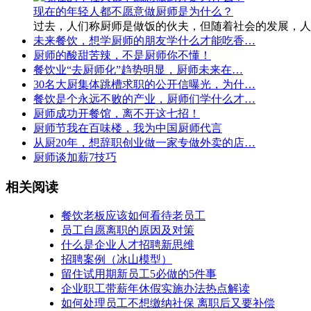
现在的年轻人都不愿意做厨师是为什么？
过去，人们称厨师是做饭的伙夫，但随着社会的发展，人
未来餐饮，想学厨师的朋友学什么才能吃香…
厨师的酸甜苦辣，不是厨师你不懂！
餐饮业“去厨师化”趋势明显，厨师未来在…
30名大厨集体跳槽求职的公开信曝光，为什…
餐饮是个永远不败的产业，厨师们学什么才…
厨师成功开餐馆，离不开这七招！
厨师节我在百味楼，我为中国厨师代言
从厨20年，想辞职创业做一家专做外卖的店…
厨师谈加薪7技巧
相关阅读
餐饮老板应该如何看待老员工
员工自愿离职的原因及对策
什么是企业人才招聘新思维
招聘案例（冰山模型）
留住试用期新员工5必做的5件事
企业职工带薪年休假实施办法热点解读
如何处理员工不想缴纳社保 离职后又要补偿