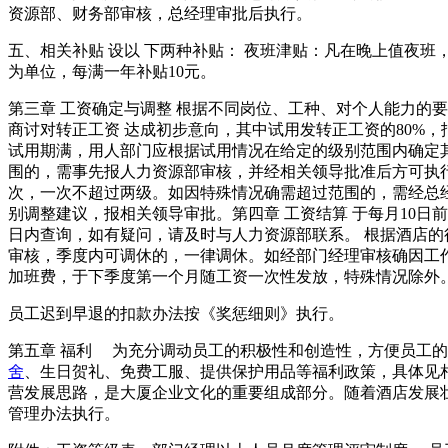
资源部、财务部审核，总经理审批后执行。
五、相关补贴 设以 下两种补贴： 夜班津贴：凡在晚上值夜班
为单位，每满一年补贴10元。
第三章 工资确定与调整 根据不同岗位、工种、对个人能力的
商讨对转正工资 达成初步意向，其中试用发转正工资的80%
试用期满，用人部门应根据试用情况在给定的级别范围内确定
围的，需事先报人力资源部审核，并经相关领导批准后方可执
次，一次不超过两级。如因特殊情况确需超过范围的，需经总
别调整建议，报相关领导审批。第四章 工资结算 于每月10
日内查询，如有疑问，请及时与人力资源部联系。 根据酒店
审核，季度内可调休的，一律调休。如经部门经理审核确因工
加班费，于下季度第一个月随工资一次性发放，特殊情况除外
员工迟到早退的扣款办法按《奖惩细则》执行。
第五章 福利 为充分调动员工的积极性和创造性，方便员工
舍
、生日贺礼、免费工服、提供保护用品等福利政策，具体见
营发展思路，是大厦企业文化的重要组成部分。随着酒店发展
管理办法执行。