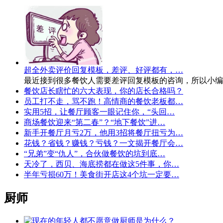
超全外卖评价回复模板，差评、好评都有，…
最近接到很多餐饮人需要差评回复模板的咨询，所以小编
餐饮店长瞎忙的六大表现，你的店长合格吗？
员工打不走，骂不跑！高情商的餐饮老板都…
实用5招，让餐厅顾客一眼记住你，“头回…
商场餐饮迎来“第二春”？“地下餐饮”进…
新手开餐厅月亏2万，他用3招将餐厅扭亏为…
花钱？省钱？赚钱？亏钱？一文揭开餐厅会…
“兄弟”变“仇人”，合伙做餐饮的坑到底…
天冷了，西贝、海底捞都在做这5件事，你…
半年亏损60万！美食街开店这4个坑一定要…
厨师