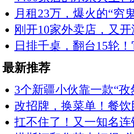
月租23万，爆火的“穷
刚开10家外卖店，又
日排千桌，翻台15轮
最新推荐
3个新疆小伙靠一款“孜
改招牌，换菜单！餐饮
扛不住了！又一知名连