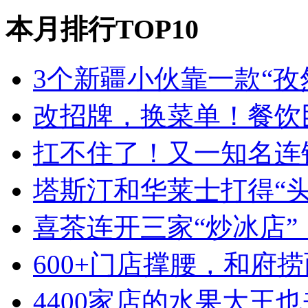
本月排行TOP10
3个新疆小伙靠一款“孜
改招牌，换菜单！餐饮
扛不住了！又一知名连
塔斯汀和华莱士打得“
喜茶连开三家“炒冰店”
600+门店撑腰，和府
4400家店的水果大王也