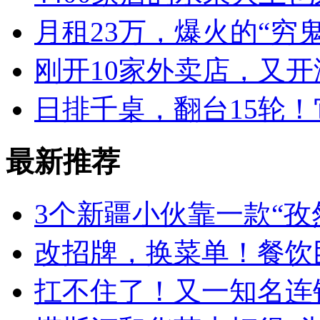
月租23万，爆火的“穷
刚开10家外卖店，又
日排千桌，翻台15轮
最新推荐
3个新疆小伙靠一款“孜
改招牌，换菜单！餐饮
扛不住了！又一知名连