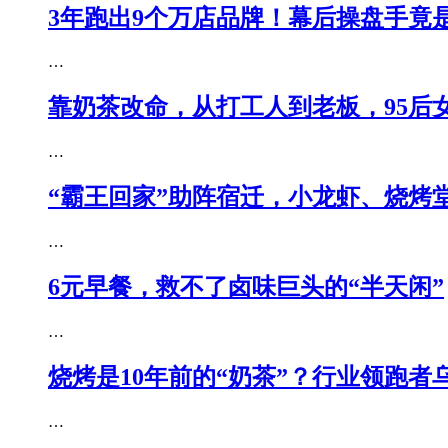
3年跑出9个万店品牌！幕后操盘手竟
…
靠奶茶改命，从打工人到老板，95后
…
“霸王回家”助阵宿迁，小龙虾、烧烤
…
6元早餐，救不了卤味巨头的“半天闲”
…
烧烤是10年前的“奶茶”？行业领跑者
…