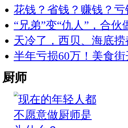
花钱？省钱？赚钱？亏
“兄弟”变“仇人”，合
天冷了，西贝、海底捞
半年亏损60万！美食街
厨师