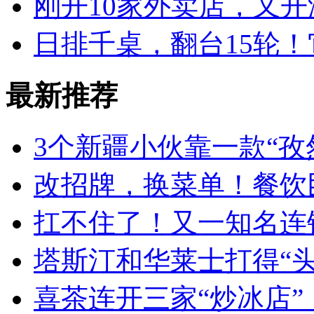
刚开10家外卖店，又
日排千桌，翻台15轮
最新推荐
3个新疆小伙靠一款“孜
改招牌，换菜单！餐饮
扛不住了！又一知名连
塔斯汀和华莱士打得“
喜茶连开三家“炒冰店”