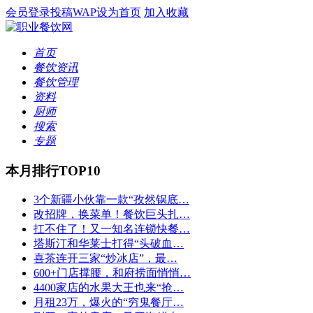
会员登录
投稿
WAP
设为首页
加入收藏
首页
餐饮资讯
餐饮管理
资料
厨师
搜索
专题
本月排行TOP10
3个新疆小伙靠一款“孜然锅底…
改招牌，换菜单！餐饮巨头扎…
扛不住了！又一知名连锁快餐…
塔斯汀和华莱士打得“头破血…
喜茶连开三家“炒冰店”，最…
600+门店撑腰，和府捞面悄悄…
4400家店的水果大王也来“抢…
月租23万，爆火的“穷鬼餐厅…