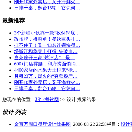
刚开10家外卖店，又开海鲜火…
日排千桌，翻台15轮！它凭何…
最新推荐
3个新疆小伙靠一款“孜然锅底…
改招牌，换菜单！餐饮巨头扎…
扛不住了！又一知名连锁快餐…
塔斯汀和华莱士打得“头破血…
喜茶连开三家“炒冰店”，最…
600+门店撑腰，和府捞面悄悄…
4400家店的水果大王也来“抢…
月租23万，爆火的“穷鬼餐厅…
刚开10家外卖店，又开海鲜火…
日排千桌，翻台15轮！它凭何…
您现在的位置：
职业餐饮网
>> 设计 搜索结果
设计 列表
金百万周口餐厅设计效果图
2006-08-22 22:58
栏目：
设计