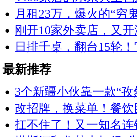
月租23万，爆火的“穷
刚开10家外卖店，又
日排千桌，翻台15轮
最新推荐
3个新疆小伙靠一款“孜
改招牌，换菜单！餐饮
扛不住了！又一知名连