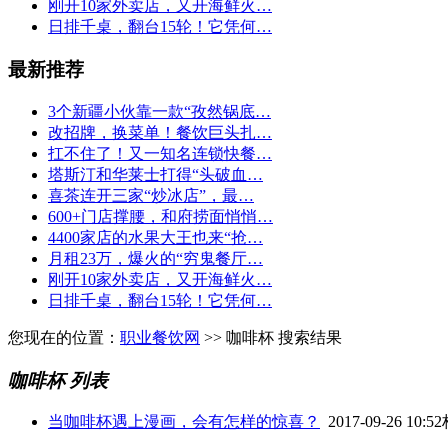
刚开10家外卖店，又开海鲜火…
日排千桌，翻台15轮！它凭何…
最新推荐
3个新疆小伙靠一款“孜然锅底…
改招牌，换菜单！餐饮巨头扎…
扛不住了！又一知名连锁快餐…
塔斯汀和华莱士打得“头破血…
喜茶连开三家“炒冰店”，最…
600+门店撑腰，和府捞面悄悄…
4400家店的水果大王也来“抢…
月租23万，爆火的“穷鬼餐厅…
刚开10家外卖店，又开海鲜火…
日排千桌，翻台15轮！它凭何…
您现在的位置：
职业餐饮网
>> 咖啡杯 搜索结果
咖啡杯 列表
当咖啡杯遇上漫画，会有怎样的惊喜？
2017-09-26 10:52