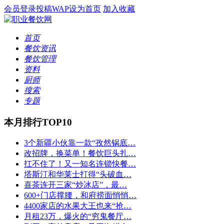
会员登录
投稿
WAP
设为首页
加入收藏
首页
餐饮资讯
餐饮管理
资料
厨师
搜索
专题
本月排行TOP10
3个新疆小伙靠一款“孜然锅底…
改招牌，换菜单！餐饮巨头扎…
扛不住了！又一知名连锁快餐…
塔斯汀和华莱士打得“头破血…
喜茶连开三家“炒冰店”，最…
600+门店撑腰，和府捞面悄悄…
4400家店的水果大王也来“抢…
月租23万，爆火的“穷鬼餐厅…