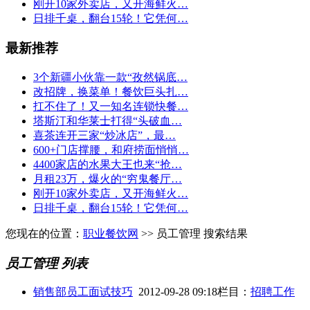
刚开10家外卖店，又开海鲜火…
日排千桌，翻台15轮！它凭何…
最新推荐
3个新疆小伙靠一款“孜然锅底…
改招牌，换菜单！餐饮巨头扎…
扛不住了！又一知名连锁快餐…
塔斯汀和华莱士打得“头破血…
喜茶连开三家“炒冰店”，最…
600+门店撑腰，和府捞面悄悄…
4400家店的水果大王也来“抢…
月租23万，爆火的“穷鬼餐厅…
刚开10家外卖店，又开海鲜火…
日排千桌，翻台15轮！它凭何…
您现在的位置：
职业餐饮网
>> 员工管理 搜索结果
员工管理 列表
销售部员工面试技巧
2012-09-28 09:18
栏目：
招聘工作