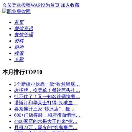
会员登录
投稿
WAP
设为首页
加入收藏
首页
餐饮资讯
餐饮管理
资料
厨师
搜索
专题
本月排行TOP10
3个新疆小伙靠一款“孜然锅底…
改招牌，换菜单！餐饮巨头扎…
扛不住了！又一知名连锁快餐…
塔斯汀和华莱士打得“头破血…
喜茶连开三家“炒冰店”，最…
600+门店撑腰，和府捞面悄悄…
4400家店的水果大王也来“抢…
月租23万，爆火的“穷鬼餐厅…