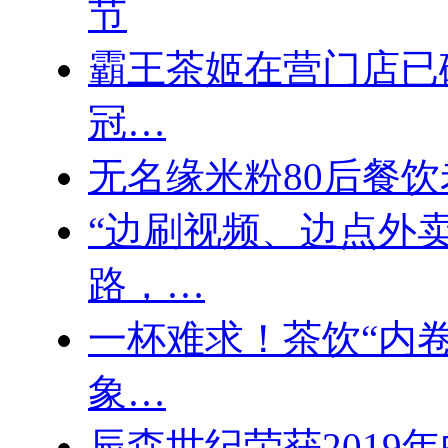
节
霸王茶姬在营门店已破
冠…
无名缘米粉80后餐饮
“边刷视频、边点外
路，…
一杯难求！茶饮“内
象…
辰森世纪荣获2019