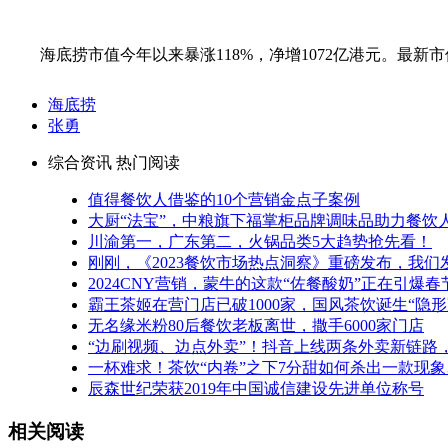
海底捞市值今年以来暴涨118%，净增1072亿港元。最新市
海底捞
张勇
综合资讯 热门阅读
值得餐饮人借鉴的10个营销金点子案例
大厨“法宝”，中粮旗下福掌柜品牌调味品助力餐饮
川渝第一，广东第二，火锅品类5大趋势抢先看！
刚刚，《2023餐饮市场热点洞察》重磅发布，我们
2024CNY营销，蒙牛的这款“佐餐酸奶”正在引爆春
霸王茶姬在营门店已破1000家，国风茶饮诞生“隐
无名缘米粉80后餐饮老板离世，撒手6000家门店
“边刷视频、边点外卖”！抖音上线两条外卖新链路
一杯难求！茶饮“内卷”之下7分甜如何杀出一款现象
辰森世纪荣获2019年中国诚信建设先进单位称号
相关阅读