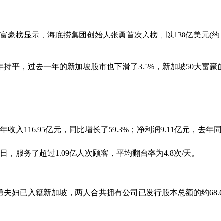
大富豪榜显示，海底捞集团创始人张勇首次入榜，以138亿美元(约1
平，过去一年的新加坡股市也下滑了3.5%，新加坡50大富豪的
收入116.95亿元，同比增长了59.3%；净利润9.11亿元，去年
0日，服务了超过1.09亿人次顾客，平均翻台率为4.8次/天。
夫妇已入籍新加坡，两人合共拥有公司已发行股本总额的约68.