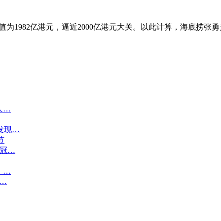
值为1982亿港元，逼近2000亿港元大关。以此计算，海底捞张勇
人…
发现…
节
形冠…
，…
…