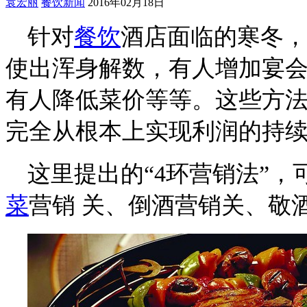
袁宏丽
餐饮新闻
2016年02月18日
针对
餐饮
酒店面临的寒冬，
使出浑身解数，有人增加宴
有人降低菜价等等。这些方
完全从根本上实现利润的持
这里提出的“4环营销法”
菜
营销 关、倒酒营销关、敬