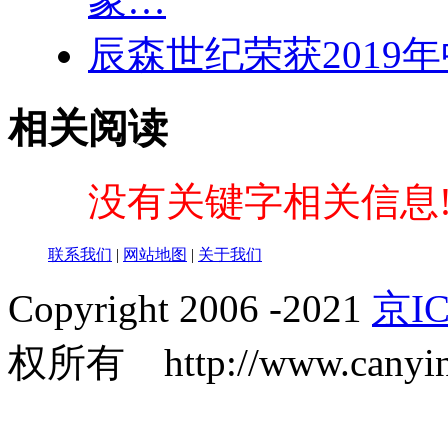
象…
辰森世纪荣获2019
相关阅读
没有关键字相关信息
联系我们
|
网站地图
|
关于我们
Copyright 2006 -2021
京IC
权所有 http://www.canyin