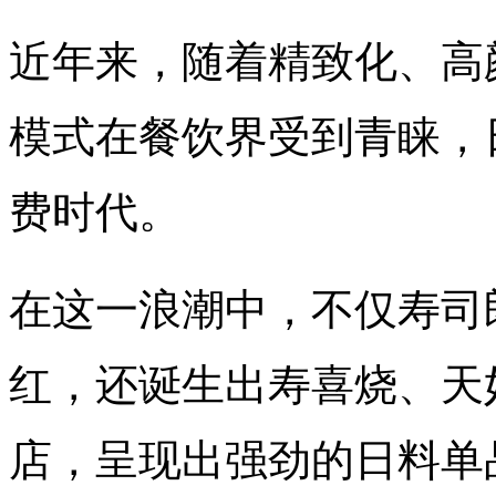
近年来，随着精致化、高
模式在餐饮界受到青睐，
费时代。
在这一浪潮中，不仅寿司
红，还诞生出寿喜烧、天
店，呈现出强劲的日料单