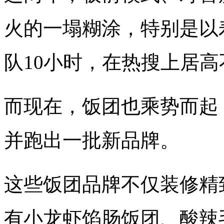
火的一塌糊涂，特别是以
队10小时，在热搜上居高
而现在，饭团也乘势而起
并跑出一批新品牌。
这些饭团品牌不仅装修精
有小龙虾馅肠饭团、酸辣