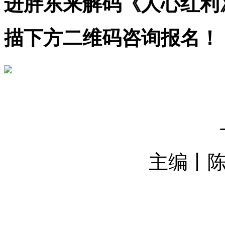
进胖东来解码《人心红利
描下方二维码咨询报名！
主编丨陈青