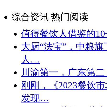
综合资讯 热门阅读
值得餐饮人借鉴的1
大厨“法宝”，中粮
人…
川渝第一，广东第二
刚刚，《2023餐饮
发现…