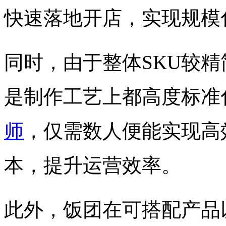
快速落地开店，实现规模
同时，由于整体SKU较
是制作工艺上都高度标准
师
，仅需数人便能实现高
本，提升运营效率。
此外，饭团在可搭配产品