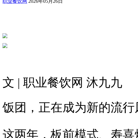
职业餐饮网
2026年05月26日
文 | 职业餐饮网 沐九九
饭团，正在成为新的流行
这两年，板前模式、寿喜