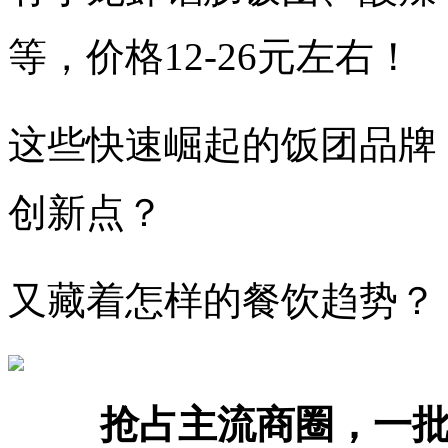
等，价格12-26元左右！
这些快速崛起的饭团品牌
创新点？
又藏着怎样的餐饮趋势？
抢占主流商圈，一