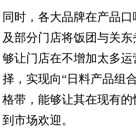
同时，各大品牌在产品口
及部分门店将饭团与关东
够让门店在不增加太多运
择，实现向“日料产品组
格带，能够让其在现有的
到市场欢迎。