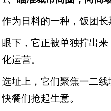
作为日料的一种，饭团长
眼下，它正被单独拧出来
化运营。
选址上，它们聚焦一二线
快餐们抢起生意。