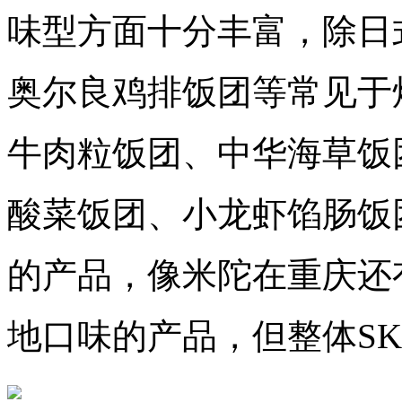
味型方面十分丰富，除日
奥尔良鸡排饭团等常见于
牛肉粒饭团、中华海草饭
酸菜饭团、小龙虾馅肠饭
的产品，像米陀在重庆还
地口味的产品，但整体SK