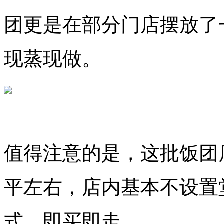
团更是在部分门店摆放了
现蒸现做。
值得注意的是，这批饭团店
平左右，店内基本不设置
式，即买即走。