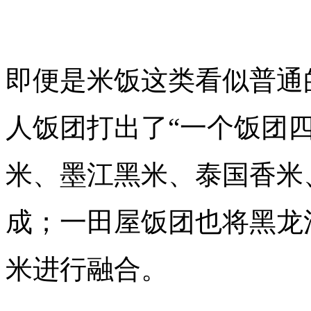
即便是米饭这类看似普通
人饭团打出了“一个饭团
米、墨江黑米、泰国香米
成；一田屋饭团也将黑龙
米进行融合。