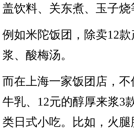
盖饮料、关东煮、玉子烧
例如米陀饭团，除卖12
浆、酸梅汤。
而在上海一家饭团店，不仅
牛乳、12元的醇厚来浆
类日式小吃。比如，火腿