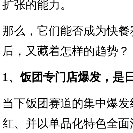
扩张的能力。
那么，它们能否成为快餐
后，又藏着怎样的趋势？
1、饭团专门店爆发，是
当下饭团赛道的集中爆发
红、并以单品化特色全面