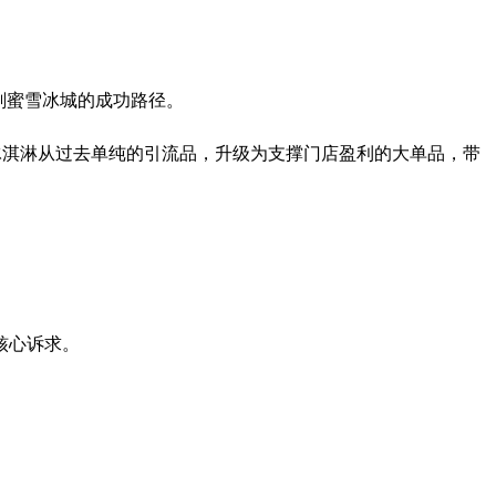
刻蜜雪冰城的成功路径。
把冰淇淋从过去单纯的引流品，升级为支撑门店盈利的大单品，带
核心诉求。