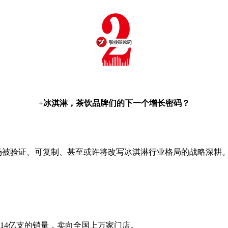
+冰淇淋，茶饮品牌们的下一个增长密码？
一场被验证、可复制、甚至或许将改写冰淇淋行业格局的战略深耕
14亿支的销量，卖向全国上万家门店。