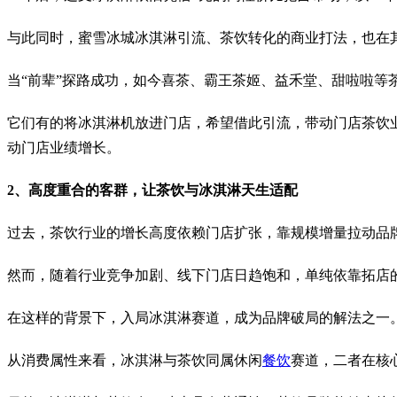
与此同时，蜜雪冰城冰淇淋引流、茶饮转化的商业打法，也在
当“前辈”探路成功，如今喜茶、霸王茶姬、益禾堂、甜啦啦
它们有的将冰淇淋机放进门店，希望借此引流，带动门店茶饮业
动门店业绩增长。
2、高度重合的客群，让茶饮与冰淇淋天生适配
过去，茶饮行业的增长高度依赖门店扩张，靠规模增量拉动品
然而，随着行业竞争加剧、线下门店日趋饱和，单纯依靠拓店
在这样的背景下，入局冰淇淋赛道，成为品牌破局的解法之一
从消费属性来看，冰淇淋与茶饮同属休闲
餐饮
赛道，二者在核