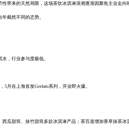
节性带来的天然局限，这场茶饮冰淇淋浪潮逐渐因聚焦主业走向
当年截然不同的态势。
试水，行业参与度极低。
月在上海首发Geelato系列，开业即火爆。
西瓜甜筒、抹竹甜筒多款冰淇淋产品；茶百道增加香草抹茶冰淇