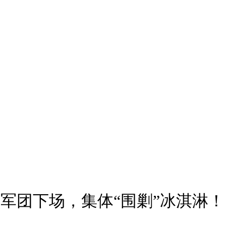
饮军团下场，集体“围剿”冰淇淋！