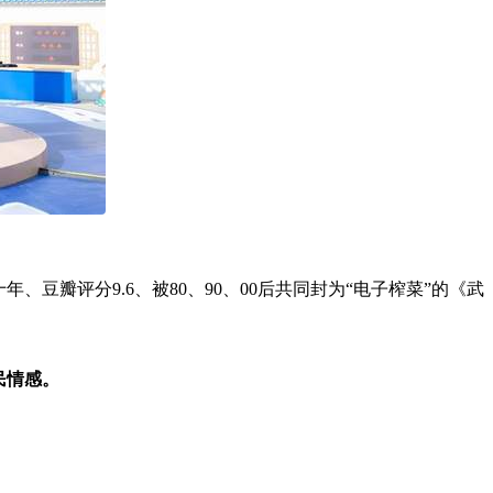
瓣评分9.6、被80、90、00后共同封为“电子榨菜”的《武
民情感。