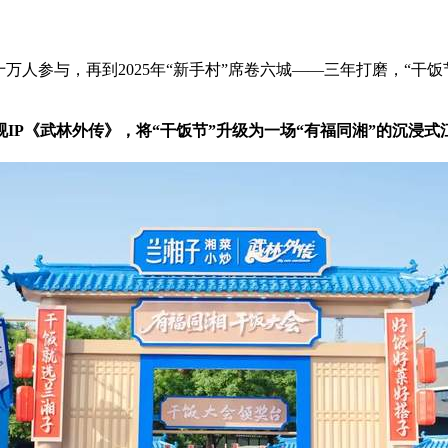
城十万人参与，再到2025年“新手村”席卷六城——三年打磨，“干
IP《武林外传》，将“干饭节”升级为一场“有福同湘”的沉浸式