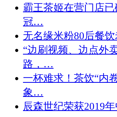
霸王茶姬在营门店已破
冠…
无名缘米粉80后餐饮
“边刷视频、边点外
路，…
一杯难求！茶饮“内
象…
辰森世纪荣获2019