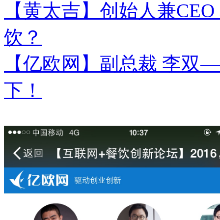
【黄太吉】创始人兼CEO 
饮？
【亿欧网】副总裁 李双—
下！