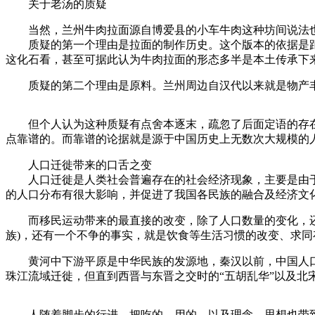
关于老汤的质疑
当然，兰州牛肉拉面源自博爱县的小车牛肉这种坊间说法
质疑的第一个理由是拉面的制作历史。这个版本的依据是距离兰
这化石看，甚至可据此认为牛肉拉面的形态多半是本土传承下
质疑的第二个理由是原料。兰州周边自汉代以来就是物产丰
但个人认为这种质疑有点舍本逐末，疏忽了后面定语的存在
点靠谱的。而靠谱的论据就是源于中国历史上无数次大规模的
人口迁徙带来的口舌之变
人口迁徙是人类社会普遍存在的社会经济现象，主要是由于
的人口分布有很大影响，并促进了我国各民族的融合及经济文
而移民运动带来的最直接的改变，除了人口数量的变化，还伴
族)，还有一个不争的事实，就是饮食等生活习惯的改变、求同
黄河中下游平原是中华民族的发源地，秦汉以前，中国人口
珠江流域迁徙，但直到西晋与东晋之交时的“五胡乱华”以及
人随着脚步的行进，把吃的、用的，以及理念、思想也带到