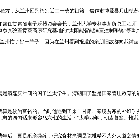
秘方，从兰州回到阔别近二十载的祖籍—焦作市博爱县月山镇苏
如曾任甘肃省电子乐器协会会长，兰州大学专利事务所总工程师
点实验室青藏高原研究基地的“太阳能智能温室控制系统”等重
州忙了好一阵子。因为在兰州看到报道的亲朋旧故都向我讨卤
是清嘉庆年间的国子监太学生。清朝国子监是国家管理教育的最
算是较为富裕的。当时他遇到了来自甘肃、家境贫寒的补班学友
愈的四句话来形容马六七的生活：“太学四年，朝齑暮盐。惟我
后，更是躬亲操练，研究食材烹调是陈维精不为外人道之情趣