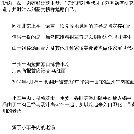
斩肉一盆，肉碎鲜汤落玉盘。”陈维精对明代才子刘基颇有研究
道，并时时以刘基为榜样勉励自己。
同在北京上学，语言、饮食等地域间的差异是肯定存在的，
值得一提的是，虽然陈维精祖辈皆是以厨师这个职业谋生，
由于祖传汤面配方及其他几种家传美食被当做传家宝世代相
兰州牛肉拉面源自博爱小吃
河南商报首席记者 马红丽
2014年4月25日讯 翻开被誉为“中华第一面”的兰州牛
小车牛肉，是将花椒、生姜、香叶等香料随牛肉放入锅中，
品由于牛肉已经与汤汁裹杂在一起，所以吃起来入口即化，且
用的老汤。
源于小车牛肉的老汤