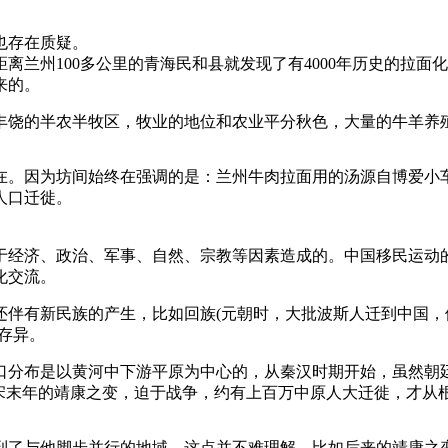
也存在质疑。
州100多公里的青海民和县就发现了有4000年历史的拉面化
来的。
饶的半农半牧区，牧业的地位和农业平分秋色，大量的牛羊养
。因为坊间始终在强调的是：兰州牛肉拉面用的汤源自博爱小车
人口迁徙。
经济、政治、军事、自然、宗教等因素造成的。中国移民运动的
化交流。
有新民族的产生，比如回族(元朝时，大批波斯人迁到中国，
存异。
分布是以黄河中下游平原为中心的，从秦汉时期开始，虽然朝廷
北宋末年的靖康之变，迫于战争，约有上百万中原人大迁徙，才从
了与他脚步并行的地域。这点并不难理解。比如后来的靖康之变