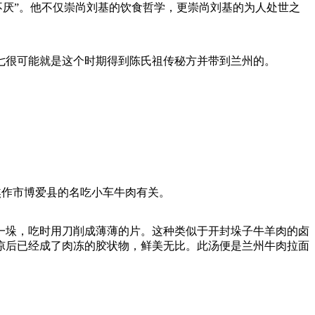
不厌”。他不仅崇尚刘基的饮食哲学，更崇尚刘基的为人处世之
很可能就是这个时期得到陈氏祖传秘方并带到兰州的。
。
焦作市博爱县的名吃小车牛肉有关。
垛，吃时用刀削成薄薄的片。这种类似于开封垛子牛羊肉的卤
凉后已经成了肉冻的胶状物，鲜美无比。此汤便是兰州牛肉拉面