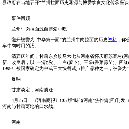
县政府在当地召开“兰州拉面历史渊源与博爱饮食文化传承座
事件回顾
兰州牛肉拉面源自博爱小吃
翻开被誉为“中华第一面”的兰州牛肉拉面的历史
资料
，你
车牛肉时用的汤。
清嘉庆年间，甘肃东乡族马六七从河南省怀庆府苏寨村(河南
新、改良后，以“一清(汤)、二白(萝卜)、三绿(香菜蒜苗)、
1999年被国家确定为中式三大快餐试点推广品种之一，被誉为“
反响
甘肃淡定，河南质疑
4月25日，《河南商报》C07版“味道河南”焦作篇(四)
河南与甘肃两地的口水战。
河南