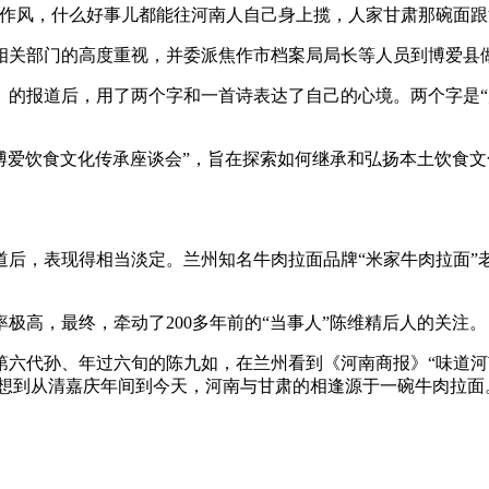
风，什么好事儿都能往河南人自己身上揽，人家甘肃那碗面跟河
关部门的高度重视，并委派焦作市档案局局长等人员到博爱县
报道后，用了两个字和一首诗表达了自己的心境。两个字是“震
博爱饮食文化传承座谈会”，旨在探索如何继承和弘扬本土饮食文
，表现得相当淡定。兰州知名牛肉拉面品牌“米家牛肉拉面”老
高，最终，牵动了200多年前的“当事人”陈维精后人的关注。
代孙、年过六旬的陈九如，在兰州看到《河南商报》“味道河南
想到从清嘉庆年间到今天，河南与甘肃的相逢源于一碗牛肉拉面