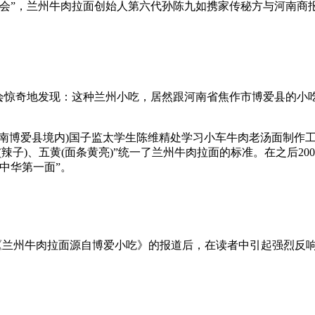
谈会”，兰州牛肉拉面创始人第六代孙陈九如携家传秘方与河南商
会惊奇地发现：这种兰州小吃，居然跟河南省焦作市博爱县的小
博爱县境内)国子监太学生陈维精处学习小车牛肉老汤面制作工
四红(辣子)、五黄(面条黄亮)”统一了兰州牛肉拉面的标准。在之
中华第一面”。
刊发《兰州牛肉拉面源自博爱小吃》的报道后，在读者中引起强烈