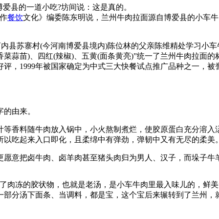
爱县的一道小吃?坊间说：这是真的。
作
餐饮
文化》编委陈东明说，兰州牛肉拉面源自博爱县的小车牛
河内县苏寨村(今河南博爱县境内)陈位林的父亲陈维精处学习小
(香菜蒜苗)、四红(辣椒)、五黄(面条黄亮)”统一了兰州牛肉拉
评，1999年被国家确定为中式三大快餐试点推广品种之一，被誉
字的由来。
等香料随牛肉放入锅中，小火熬制煮烂，使胶原蛋白充分溶入汤
所以吃起来入口即化，且柔绵中有弹劲，弹韧中又有无尽的柔美
愿意把卤牛肉、卤羊肉甚至猪头肉归为男人、汉子，而垛子牛羊
肉冻的胶状物，也就是老汤，是小车牛肉里最入味儿的，鲜美
一部分汤下面条、当调料，都是宝，这个宝后来辗转到了兰州，