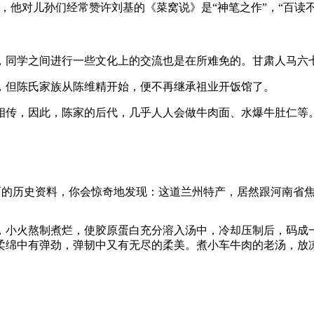
，他对儿孙们经常赞许刘基的《菜窝说》是“神笔之作”，“百读
同学之间进行一些文化上的交流也是在所难免的。甘肃人马六七
但陈氏家族从陈维精开始，便不再继承祖业开饭馆了。
传，因此，陈家的后代，几乎人人会做牛肉面、水爆牛肚仁等
肉拉面的历史资料，你会惊奇地发现：这道兰州特产，居然跟河南省
小火熬制煮烂，使胶原蛋白充分溶入汤中，冷却压制后，码成一
柔绵中有弹劲，弹韧中又有无尽的柔美。煮小车牛肉的老汤，放