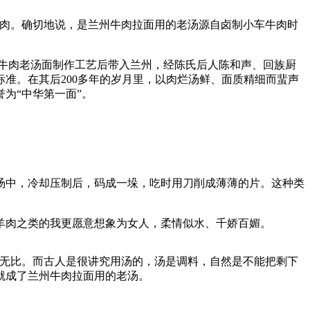
肉。确切地说，是兰州牛肉拉面用的老汤源自卤制小车牛肉时
车牛肉老汤面制作工艺后带入兰州，经陈氏后人陈和声、回族厨
面的标准。在其后200多年的岁月里，以肉烂汤鲜、面质精细而蜚声
为“中华第一面”。
中，冷却压制后，码成一垛，吃时用刀削成薄薄的片。这种类
。
肉之类的我更愿意想象为女人，柔情似水、千娇百媚。
无比。而古人是很讲究用汤的，汤是调料，自然是不能把剩下
就成了兰州牛肉拉面用的老汤。