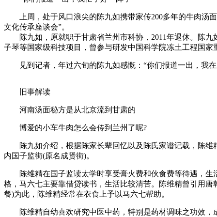
上周，处于风口浪尖的陈九如携带家传200多年的牛肉汤面
文化传承座谈会”。
陈九如，原就职于甘肃省兰州市科协，2011年退休。陈九
子琴等国家级科技项目，曾参与研发中国科学院冻土工程国家重
见到记者，年过六旬的陈九如感慨：“你们报道一出，我在兰
旧事解读
河南汤面秘方是从北京流到甘肃的
博爱的小车牛肉怎么会传到兰州了呢?
陈九如介绍，根据陈家长辈回忆以及陈氏家谱记载，陈维精
内国子监街(原名成贤街)。
陈维精在国子监读太学时享受膏火费和伙食费等待遇，生活
格，马六七主要靠借贷读书，生活比较清苦。陈维精曾引用唐韩
餐)为此，陈维精经常在衣食上予以马六七帮助。
陈维精自幼喜欢研究中医中药，特别是药材调味之功效，成年