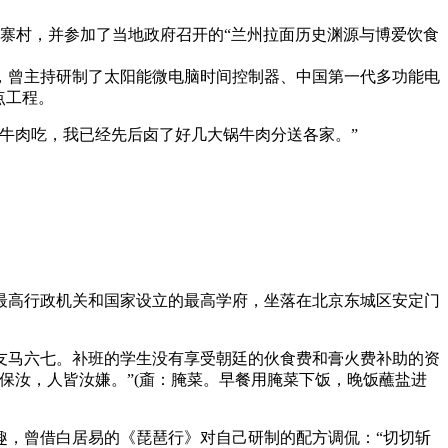
寨村，并参加了当地政府召开的“兰州拉面历史渊源与博爱饮食
，曾主持研制了太阳能微电脑时间控制器、中国第一代多功能电
点工程。
牛肉吃，我已经先后卤了好几大锅牛肉分送各家。”
高行政机关和国家设立的最高学府，坐落在北京东城区安定门
马六七。补班的学生没有享受朝廷的伙食费和膏火费补助的资
保汝，人皆汝嫌。”(齑：腌菜。早餐用腌菜下饭，晚饭蘸盐进
，曾借白居易的《琵琶行》对自己研制的配方调侃：“切切斩