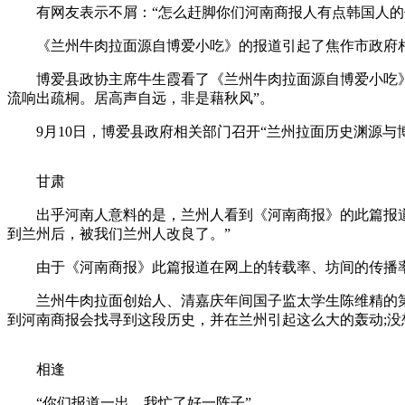
有网友表示不屑：“怎么赶脚你们河南商报人有点韩国人的作
《兰州牛肉拉面源自博爱小吃》的报道引起了焦作市政府相
博爱县政协主席牛生霞看了《兰州牛肉拉面源自博爱小吃》的
流响出疏桐。居高声自远，非是藉秋风”。
9月10日，博爱县政府相关部门召开“兰州拉面历史渊源与
甘肃
出乎河南人意料的是，兰州人看到《河南商报》的此篇报道后
到兰州后，被我们兰州人改良了。”
由于《河南商报》此篇报道在网上的转载率、坊间的传播率极
兰州牛肉拉面创始人、清嘉庆年间国子监太学生陈维精的第六
到河南商报会找寻到这段历史，并在兰州引起这么大的轰动;没
相逢
“你们报道一出，我忙了好一阵子”