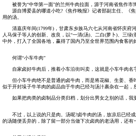
被誉为“中华第一面”的兰州牛肉拉面，源于河南省焦作市博
源自博爱县的哪道小吃?《焦作晚报》记者部副主任、《焦
用的汤。
清嘉庆年间(1799年)，甘肃东乡族马六七从河南省怀庆府
人马保子等人的创新、改良，以“一清(汤)、二白(萝卜)、三绿
中外，打入了全国各地，赢得了国内乃至全世界范围内食客的好
何谓“小车牛肉”
自家卤好牛肉后，推着小车沿街叫卖，这就是小车牛肉名
但小车牛肉绝不是普通的卤牛肉，而是将花椒、生姜、香叶
似于开封垛子牛羊肉的卤品由于牛肉已经与汤汁裹杂在一起，
如果把肉类的卤制品分类归档，划分出男女之别的话，我更
不过，以上说的只是肉。汤呢?卤牛肉的汤，放凉后已经成了
的汤随便丢弃的，除了留一部分当做下次卤肉的老汤用，还有