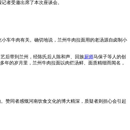
报记者受邀出席了本次座谈会。
吃小车牛肉有关。确切地说，兰州牛肉拉面用的老汤源自卤制小
艺后带到兰州，经陈氏后人陈和声、回族
厨师
马保子等人的创
后200多年的岁月里，兰州牛肉拉面以肉烂汤鲜、面质精细而闻名，
反响。赞同者感慨河南饮食文化的博大精深，质疑者则担心会引起