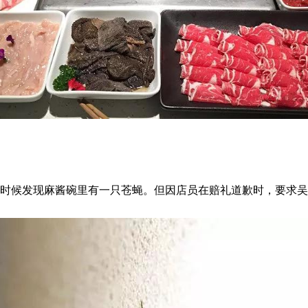
。
的时候发现麻酱碗里有一只苍蝇。但因店员在赔礼道歉时，要求