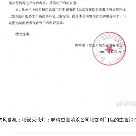
启的风幕机；增设灭苍灯；聘请虫害消杀公司增加对门店的虫害消