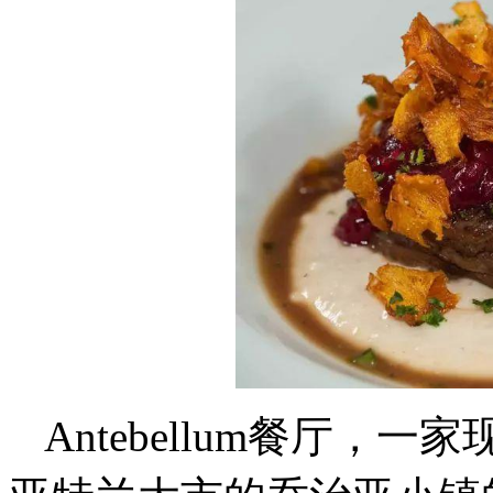
Antebellum餐厅