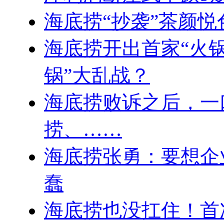
海底捞“抄袭”茶颜悦
海底捞开出首家“火锅
锅”大乱战？
海底捞败诉之后，一
捞、……
海底捞张勇：要想企
蠢
海底捞也没扛住！首